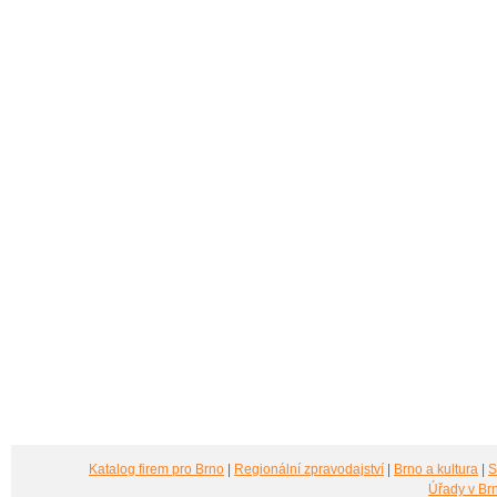
Katalog firem pro Brno
|
Regionální zpravodajství
|
Brno a kultura
|
S
Úřady v Br