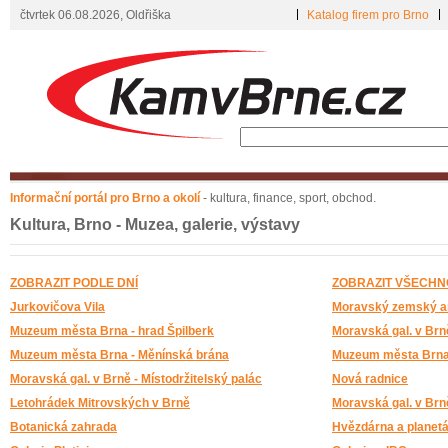
čtvrtek 06.08.2026, Oldřiška
Katalog firem pro Brno
Informační portál pro Brno a okolí
- kultura, finance, sport, obchod.
Kultura, Brno - Muzea, galerie, výstavy
ZOBRAZIT PODLE DNÍ
ZOBRAZIT VŠECHN
Jurkovičova Vila
Moravský zemský ar
Muzeum města Brna - hrad Špilberk
Moravská gal. v Brn
Muzeum města Brna - Měnínská brána
Muzeum města Brna 
Moravská gal. v Brně - Místodržitelský palác
Nová radnice
Letohrádek Mitrovských v Brně
Moravská gal. v Br
Botanická zahrada
Hvězdárna a planet