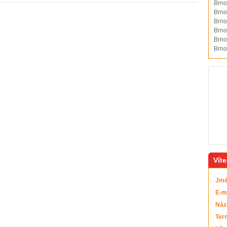
Brno
Brno
Brno
Brno
Brno
Brno
Víte
Jmé
E-ma
Náz
Ter