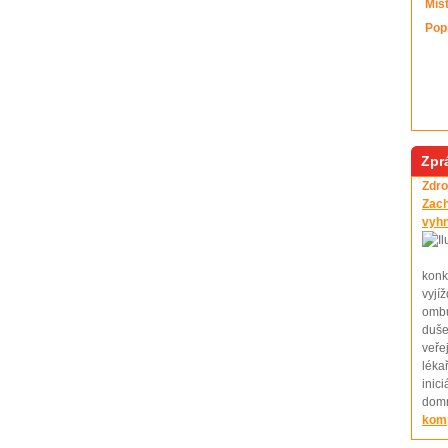
Mís
Pop
Zpr
Zdro
Zach
vyh
konk
vyjí
ombu
duš
veře
léka
inic
domn
komp