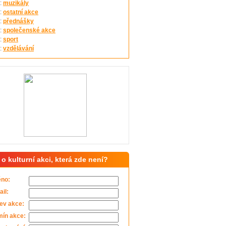
:
muzikály
:
ostatní akce
:
přednášky
:
společenské akce
:
sport
:
vzdělávání
 o kulturní akci, která zde není?
no:
il:
ev akce:
mín akce: