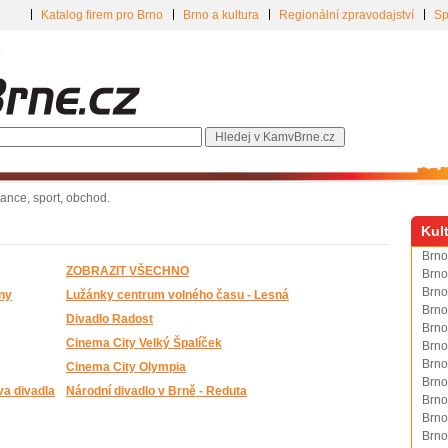
Katalog firem pro Brno
Brno a kultura
Regionální zpravodajství
Sp
inance, sport, obchod.
Kul
Brno
ZOBRAZIT VŠECHNO
Brno
Brno
ny
Lužánky centrum volného času - Lesná
Brno
Divadlo Radost
Brno
Cinema City Velký Špalíček
Brno
Brno
Cinema City Olympia
Brno
va divadla
Národní divadlo v Brně - Reduta
Brno
Brno
Brno