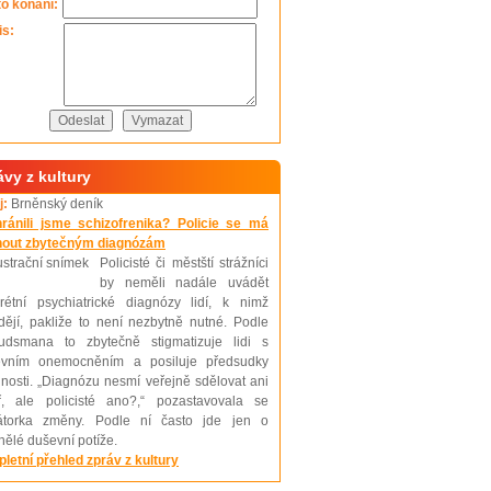
to konání:
is:
ávy z kultury
j:
Brněnský deník
ránili jsme schizofrenika? Policie se má
nout zbytečným diagnózám
Policisté či městští strážníci
by neměli nadále uvádět
rétní psychiatrické diagnózy lidí, k nimž
ždějí, pakliže to není nezbytně nutné. Podle
dsmana to zbytečně stigmatizuje lidi s
evním onemocněním a posiluje předsudky
jnosti. „Diagnózu nesmí veřejně sdělovat ani
ř, ale policisté ano?,“ pozastavovala se
iátorka změny. Podle ní často jde jen o
ělé duševní potíže.
letní přehled zpráv z kultury