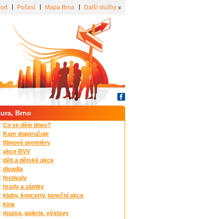
ort
Počasí
Mapa Brna
Další služby
tura, Brno
:
Co se děje dnes?
:
Kam doporučuje
:
filmové premiéry
:
akce BVV
:
děti a dětské akce
:
divadla
:
festivaly
:
hrady a zámky
:
kluby, koncerty, taneční akce
:
kina
:
muzea, galerie, výstavy