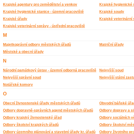
Krajské agentury pro zemědělství a venkov
Krajské hygienické 
Krajské hygienické stanice - územní pracoviště
Krajské soudy
Krajské úřady
Krajské veterinární 
Krajské veterinární správy - ústřední pracoviště
M
Majetkoprávní odbory městských úřadů
Matriční úřady
Městské a obecní úřady
N
Národní památkový ústav - územní odborná pracoviště
Nejvyšší soud
Nejvyšší správní soud
Nejvyšší státní zastu
Notářské komory
O
Obecní živnostenské úřady městských úřadů
Obvodní báňské úřa
Odbory dopravně-správních agend městských úřadů
Odbory dopravy a sil
Odbory krajský živnostenský úřad
Odbory sociálních v
Odbory školství krajských úřadů
Odbory školství mě
Odbory územního plánování a stavební úřady kr. úřadů
Odbory životního pr