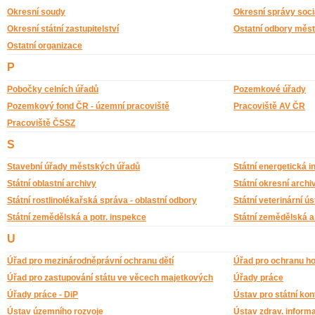
Okresní soudy
Okresní správy soci
Okresní státní zastupitelství
Ostatní odbory měs
Ostatní organizace
P
Pobočky celních úřadů
Pozemkové úřady
Pozemkový fond ČR - územní pracoviště
Pracoviště AV ČR
Pracoviště ČSSZ
S
Stavební úřady městských úřadů
Státní energetická 
Státní oblastní archivy
Státní okresní archi
Státní rostlinolékařská správa - oblastní odbory
Státní veterinární ú
Státní zemědělská a potr. inspekce
Státní zemědělská a 
U
Úřad pro mezinárodněprávní ochranu dětí
Úřad pro ochranu h
Úřad pro zastupování státu ve věcech majetkových
Úřady práce
Úřady práce - DiP
Ústav pro státní kon
Ústav územního rozvoje
Ústav zdrav. informa