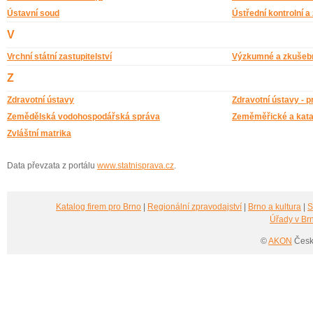
Ústavní soud
Ústřední kontrolní 
V
Vrchní státní zastupitelství
Výzkumné a zkušebn
Z
Zdravotní ústavy
Zdravotní ústavy - p
Zemědělská vodohospodářská správa
Zeměměřické a katas
Zvláštní matrika
Data převzata z portálu
www.statnisprava.cz
.
Katalog firem pro Brno
|
Regionální zpravodajství
|
Brno a kultura
|
S
Úřady v Br
©
AKON
Česká