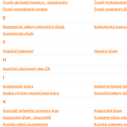
Česká obchodní inspekce - inspektoráty
Český hydrometeoro
Český metrologický institut
Český statistický úř
E
Ekonomické odbory městských úřadů
Exekutorská komor
Exekutorské úřady
F
Finanční ředitelství
Finanční úřady
H
Hasičský záchranný sbor ČR
I
Inspektoráty práce
Institut technické i
Institut výchovy bezpečnosti práce
Investiční odbory m
K
Kancelář veřejného ochránce práv
Katastrální úřady
Katastrální úřady - pracoviště
Kontaktní místa stát
Krajská státní zastupitelství
Krajská vojenská vel