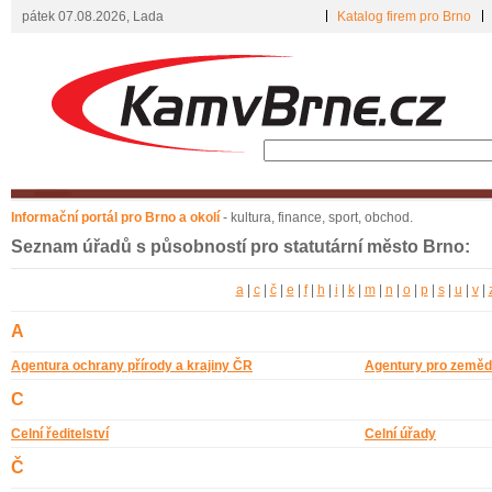
pátek 07.08.2026, Lada
Katalog firem pro Brno
Informační portál pro Brno a okolí
- kultura, finance, sport, obchod.
Seznam úřadů s působností pro statutární město Brno:
a
|
c
|
č
|
e
|
f
|
h
|
i
|
k
|
m
|
n
|
o
|
p
|
s
|
u
|
v
|
A
Agentura ochrany přírody a krajiny ČR
Agentury pro zeměd
C
Celní ředitelství
Celní úřady
Č