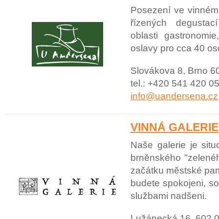
Posezení ve vinném
řízených degustac
oblasti gastronomie
oslavy pro cca 40 os
Slovákova 8, Brno 6
tel.: +420 541 420 05
info@uandersena.cz
VINNÁ GALERIE
Naše galerie je situ
brněnského "zelené
začátku městské pa
budete spokojeni, so
službami nadšeni.
Lužánecká 16, 602 