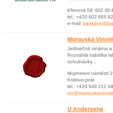
Křenová 59, 602 00 
tel.: +420 602 665 8
e-mail:
bankavin@ba
Moravská Vinot
Jedinečná vinárna a 
Rozsáhlá nabídka la
ochutnávky...
Mojmírovo náměstí 2
Královo pole
tel.: +420 549 212 68
mv@moravskavinote
U Andersena