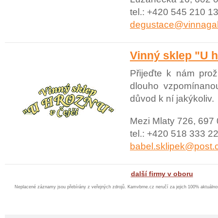
tel.: +420 545 210 13
degustace@vinnagal
Vinný sklep "U 
Přijeďte k nám prož
dlouho vzpomínanou
důvod k ní jakýkoliv.
Mezi Mlaty 726, 697 
tel.: +420 518 333 22
babel.sklipek@post.
další firmy v oboru
Neplacené záznamy jsou přebírány z veřejných zdrojů. Kamvbrne.cz neručí za jejich 100% aktuáln