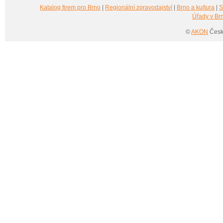
Katalog firem pro Brno
|
Regionální zpravodajství
|
Brno a kultura
|
S
Úřady v Br
©
AKON
Česká