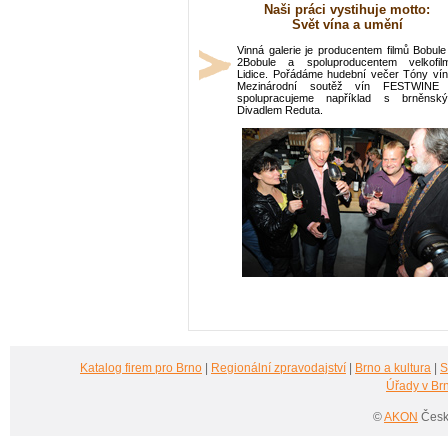
Naši práci vystihuje motto:
Svět vína a umění
Vinná galerie je producentem filmů Bobule
2Bobule a spoluproducentem velkofil
Lidice. Pořádáme hudební večer Tóny vín
Mezinárodní soutěž vín FESTWINE
spolupracujeme například s brněnsk
Divadlem Reduta.
Katalog firem pro Brno
|
Regionální zpravodajství
|
Brno a kultura
|
S
Úřady v Br
©
AKON
Česká