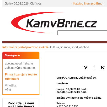
čtvrtek 06.08.2026, Oldřiška
Katalog firem pro Brno
Informační portál pro Brno a okolí
- kultura, finance, sport, obchod.
Navigace
zpět na úvodní stranu
zpět na výpis kategorie
Firma inzeruje v těchto
VINNÁ GALERIE, Lužánecká 16.
rubrikách:
otevřeno
Vinotéka
po-pá 10,00-21,00 hod.
Víno
sobota 15,00-22,00 hod.
Změna vyhrazena dle Vašeho zájmu.
Telefon
+ 420 545 210 133