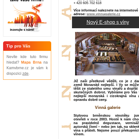
+ 420 605 702 618
Více informací naleznete na internetové
adrese:
www.vinnagalerie.cz
Nový E-shop s víny
Tip pro Vás
Nevíte kde tuto firmu
hledat?
Mapa Brna
na
Kamvbrne.cz je vám k
dispozici
zde
.
Již naši předkové věděli, co je z da
země Moravské nejlepší. I Vy se může
těšit ze staletého umu vinařů a dopřát 
skutečných dobrot. Vybíráme pro Vás 
nejlepší moravská i cizokrajná vína 
opravdu dobré ceny.
Vinná galerie
Stylovou brněnskou vinotéku js
otevřeli v roce 2003. Hosté k nám cho
na pravidelné degustace, vernisáž
autorská čtení – nebo jen tak, na sklen
vína s přáteli. Nejsme pouzí překupníci
vínem.