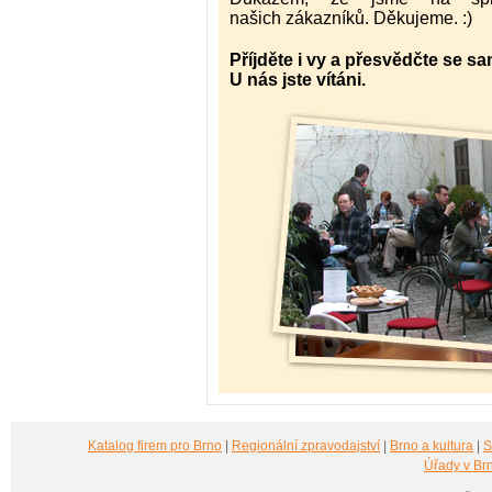
našich zákazníků. Děkujeme. :)
Příjděte i vy a přesvědčte se sa
U nás jste vítáni.
Katalog firem pro Brno
|
Regionální zpravodajství
|
Brno a kultura
|
S
Úřady v Br