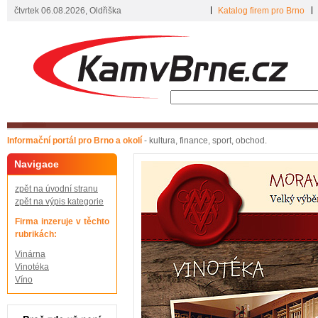
čtvrtek 06.08.2026, Oldřiška
Katalog firem pro Brno
Informační portál pro Brno a okolí
- kultura, finance, sport, obchod.
Navigace
zpět na úvodní stranu
zpět na výpis kategorie
Firma inzeruje v těchto
rubrikách:
Vinárna
Vinotéka
Víno