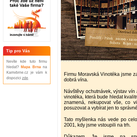
Tip pro Vás
Nevíte kde tuto firmu
hledat?
Mapa Brna
na
Kamvbrne.cz je vám k
Firmu Moravská Vinotéka jsme zal
dispozici
zde
.
dobrá vína.
Návštěvy ochutnávek, výstav vín a
vinotéka, která bude hledat kvali
znamená, nekupovat vše, co vin
posuzovat a vybírat jen to správné
Tato myšlenka nás vede po cel
2001, kdy jsme vstoupili na trh.
Důkazem, že jsme na sprá