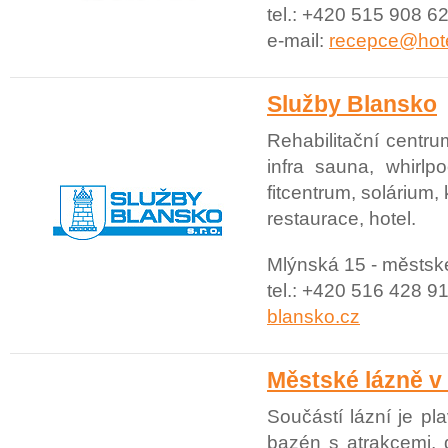
tel.: +420 515 908 6
e-mail:
recepce@hote
Služby Blansko
Rehabilitační centru
infra sauna, whirlpo
fitcentrum, solárium,
restaurace, hotel.
Mlýnská 15 - městsk
tel.: +420 516 428 91
blansko.cz
Městské lázně v
Součástí lázní je pl
bazén s atrakcemi, 