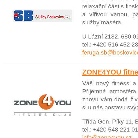
relaxační část s fin
a vířivou vanou, p
služby maséra.
U Lázní 2182, 680 0
tel.: +420 516 452 28
feruga.sb@boskovic
ZONE4YOU fitne
Váš nový fitness a
Příjemná atmosféra
znovu vám dodá život
si u nás postavu svý
Třída Gen. Píky 11, 
tel.: +420 548 221 01
info@zone4you.cz