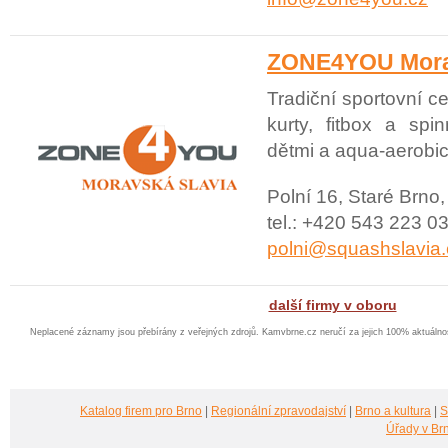
ZONE4YOU Mora
Tradiční sportovní c
kurty, fitbox a spi
dětmi a aqua-aerobic
Polní 16, Staré Brno
tel.: +420 543 223 03
polni@squashslavia.
další firmy v oboru
Neplacené záznamy jsou přebírány z veřejných zdrojů. Kamvbrne.cz neručí za jejich 100% aktuáln
Katalog firem pro Brno
|
Regionální zpravodajství
|
Brno a kultura
|
S
Úřady v Br