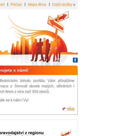
ort
Počasí
Mapa Brna
Další služby
rujete s námi!
třednictvím tohoto portálu Vám přinášíme
rmace o činnosti stovek malých, středních i
ých firem z více než 350 oborů.
ojte se k nám i Vy!
více