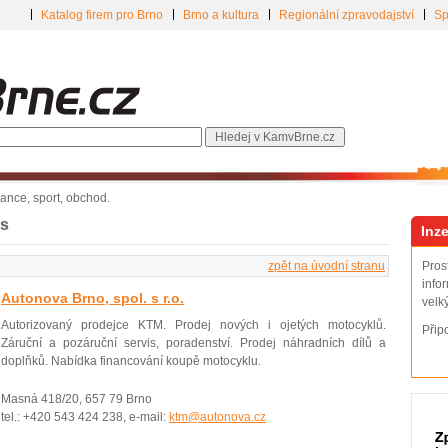
Katalog firem pro Brno
Brno a kultura
Regionální zpravodajství
Sp
inance, sport, obchod.
is
Inze
zpět na úvodní stranu
Pros
info
Autonova Brno, spol. s r.o.
velk
Autorizovaný prodejce KTM. Prodej nových i ojetých motocyklů.
Přip
Záruční a pozáruční servis, poradenství. Prodej náhradních dílů a
doplňků. Nabídka financování koupě motocyklu.
Masná 418/20, 657 79 Brno
tel.: +420 543 424 238, e-mail:
ktm@autonova.cz