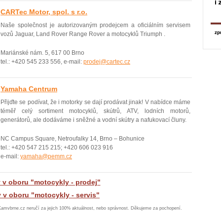
CARTec Motor, spol. s r.o.
Naše společnost je autorizovaným prodejcem a oficiálním servisem
vozů Jaguar, Land Rover Range Rover a motocyklů Triumph .
Mariánské nám. 5, 617 00 Brno
tel.: +420 545 233 556, e-mail:
prodej@cartec.cz
Yamaha Centrum
Přijďte se podívat, že i motorky se dají prodávat jinak! V nabídce máme
téměř celý sortiment motocyklů, skútrů, ATV, lodních motorů,
generátorů, ale dodáváme i sněžné a vodní skútry a nafukovací čluny.
NC Campus Square, Netroufalky 14, Brno – Bohunice
tel.: +420 547 215 215; +420 606 023 916
e-mail:
yamaha@pemm.cz
y v oboru "motocykly - prodej"
y v oboru "motocykly - servis"
Kamvbrne.cz neručí za jejich 100% aktuálnost, nebo správnost. Děkujeme za pochopení.