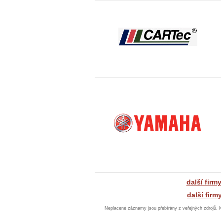
další firm
další firm
Neplacené záznamy jsou přebírány z veřejných zdrojů. 