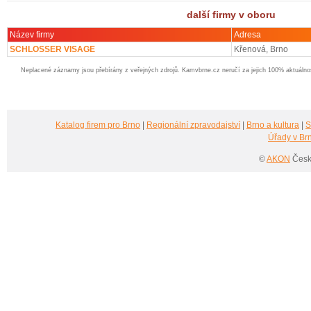
další firmy v oboru
Název firmy
Adresa
SCHLOSSER VISAGE
Křenová, Brno
Neplacené záznamy jsou přebírány z veřejných zdrojů. Kamvbrne.cz neručí za jejich 100% aktuáln
Katalog firem pro Brno
|
Regionální zpravodajství
|
Brno a kultura
|
S
Úřady v Br
©
AKON
Česká