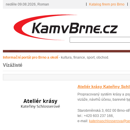
neděle 09.08.2026, Roman
Katalog firem pro Brno
Informační portál pro Brno a okolí
- kultura, finance, sport, obchod.
Vízážisté
Ateliér krásy Kateřiny Sch
Propracovaný systém krásy a psyc
vizáže, návrhů účesu, barevné typ
Starobrněnská 3, 602 00 Brno-st
tel.: +420 603 237 166,
e-mail:
katerinaschlosserova@s