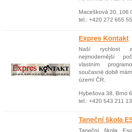
Macešková 20, 106 
tel.: +420 272 655 5
Expres Kontakt
Naší rychlost a
nejmodernější po
vlastním progra
současné době máme
území ČR.
Hybešova 38, Brno 
tel.: +420 543 211 1
Taneční škola E
Taneční škola Es