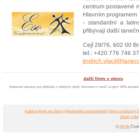
centrum postavené n
Hlavním programem 
- standardní a lati
přibývají další taneční
Cejl 29/76, 602 00 B
tel.: +420 776 746 37
jindrich.vlacil@tane
další firmy v oboru
Neplacené záznamy jsou přebírány z veřejných zdrojů. Kamvbrne.cz neručí za jejich 100% aktuáln
Katalog firem pro Brno
|
Regionální zpravodajství
|
Brno a kultura
|
S
Úřady v Br
©
AKON
Česká