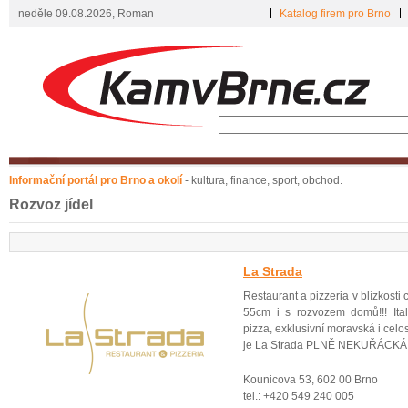
neděle 09.08.2026, Roman
Katalog firem pro Brno
Informační portál pro Brno a okolí
- kultura, finance, sport, obchod.
Rozvoz jídel
La Strada
Restaurant a pizzeria v blízkosti
55cm i s rozvozem domů!!! Ita
pizza, exklusivní moravská i cel
je La Strada PLNĚ NEKUŘÁCKÁ r
Kounicova 53, 602 00 Brno
tel.: +420 549 240 005