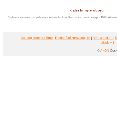
další firmy v oboru
Neplacené záznamy jsou přebírány z veřejných zdrojů. Kamvbrne.cz neručí za jejich 100% aktuáln
Katalog firem pro Brno
|
Regionální zpravodajství
|
Brno a kultura
|
S
Úřady v Br
©
AKON
Česká