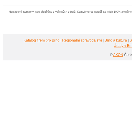
Neplacené záznamy jsou přebírány z veřejných zdrojů. Kamvbrne.cz neručí za jejich 100% aktuáln
Katalog firem pro Brno
|
Regionální zpravodajství
|
Brno a kultura
|
S
Úřady v Br
©
AKON
Česká