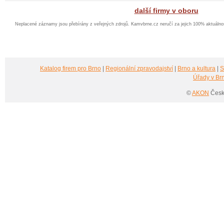
další firmy v oboru
Neplacené záznamy jsou přebírány z veřejných zdrojů. Kamvbrne.cz neručí za jejich 100% aktuáln
Katalog firem pro Brno
|
Regionální zpravodajství
|
Brno a kultura
|
S
Úřady v Br
©
AKON
Česká