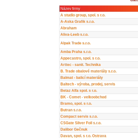
Název firmy
A studio group, spol. s r.o.
A-Aska Grafik s.r.o.
Abraham
Aliva-Leeb s.r.o.
Alpak Trade s.r.o.
Amba Praha s.r.o.
Appecastro, spol. s r.o.
Arttec - sanit. Technika
B. Trade obalové materiály s.r.o.
Balmat - balicí materiály
Baltech - výroba, prodej, servis
Betaz Alfa spol. s r.o.
BK - Comet - velkoobchod
Bramo, spol. s r.o.
Butran s.r.o.
Compact servis s.r.o.
CSGate Silver Foil s.r.o.
Dalibor Gečnuk
Davan, spol. s r.o. Ostrava