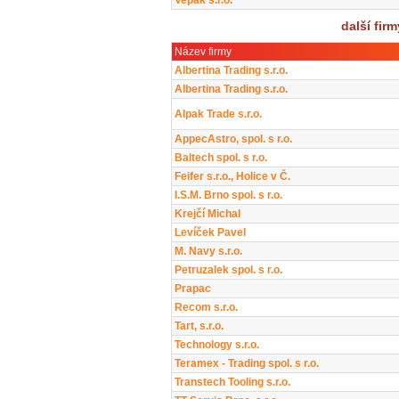
Vepak s.r.o.
další fir
Název firmy
Albertina Trading s.r.o.
Albertina Trading s.r.o.
Alpak Trade s.r.o.
AppecAstro, spol. s r.o.
Baltech spol. s r.o.
Feifer s.r.o., Holice v Č.
I.S.M. Brno spol. s r.o.
Krejčí Michal
Levíček Pavel
M. Navy s.r.o.
Petruzalek spol. s r.o.
Prapac
Recom s.r.o.
Tart, s.r.o.
Technology s.r.o.
Teramex - Trading spol. s r.o.
Transtech Tooling s.r.o.