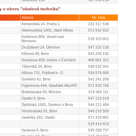
Nebovidy 138
547 244 254
my v oboru "obalová technika"
Adresa
Tel. číslo
Klimentská 24, Praha 1
222 317 536
Velehradská 1905, Staré Město
572 542 932
Kollárova 969, Veselí nad
518 323 801
Moravou
Družstevní 24, Ořechov
547 225 158
Kšírova 89, Brno
543 250 192
Holubova 858, Holice v Čechách
466 681 351
Táborská 24, Brno
548 532 041
Alšova 731, Frýdlant n. O.
558 676 906
Gorkého 42, Brno
541 241 266
Fügnerova 449, Valašské Meziříčí
571 620 766
Bratislavská 50, Břeclav
519 365 111
Úpatní 9, Brno
547 215 619
Špitálská 1082, Slavkov u Brna
544 221 484
Vinohradská 91, Brno
548 210 500
Jasénka 162, Vsetín
571 419 861
519 414 910
Vackova 9, Brno
545 259 757