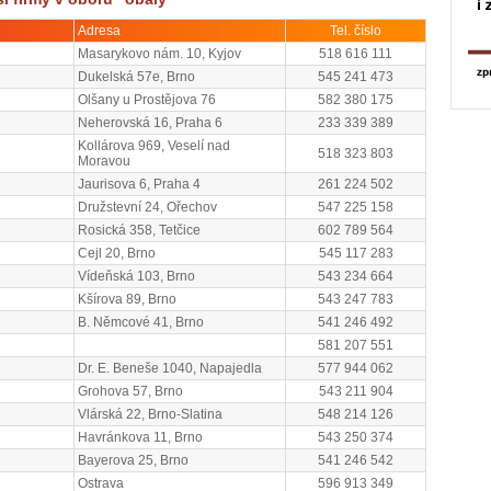
Adresa
Tel. číslo
Masarykovo nám. 10, Kyjov
518 616 111
Dukelská 57e, Brno
545 241 473
Olšany u Prostějova 76
582 380 175
Neherovská 16, Praha 6
233 339 389
Kollárova 969, Veselí nad
518 323 803
Moravou
Jaurisova 6, Praha 4
261 224 502
Družstevní 24, Ořechov
547 225 158
Rosická 358, Tetčice
602 789 564
Cejl 20, Brno
545 117 283
Vídeňská 103, Brno
543 234 664
Kšírova 89, Brno
543 247 783
B. Němcové 41, Brno
541 246 492
581 207 551
Dr. E. Beneše 1040, Napajedla
577 944 062
Grohova 57, Brno
543 211 904
Vlárská 22, Brno-Slatina
548 214 126
Havránkova 11, Brno
543 250 374
Bayerova 25, Brno
541 246 542
Ostrava
596 913 349