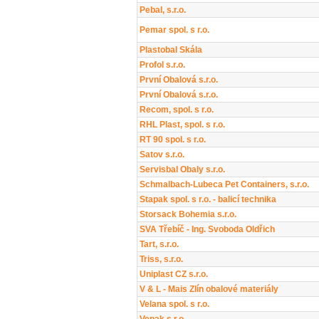
Pebal, s.r.o.
Pemar spol. s r.o.
Plastobal Skála
Profol s.r.o.
První Obalová s.r.o.
První Obalová s.r.o.
Recom, spol. s r.o.
RHL Plast, spol. s r.o.
RT 90 spol. s r.o.
Satov s.r.o.
Servisbal Obaly s.r.o.
Schmalbach-Lubeca Pet Containers, s.r.o.
Stapak spol. s r.o. - balicí technika
Storsack Bohemia s.r.o.
SVA Třebíč - Ing. Svoboda Oldřich
Tart, s.r.o.
Triss, s.r.o.
Uniplast CZ s.r.o.
V & L - Mais Zlín obalové materiály
Velana spol. s r.o.