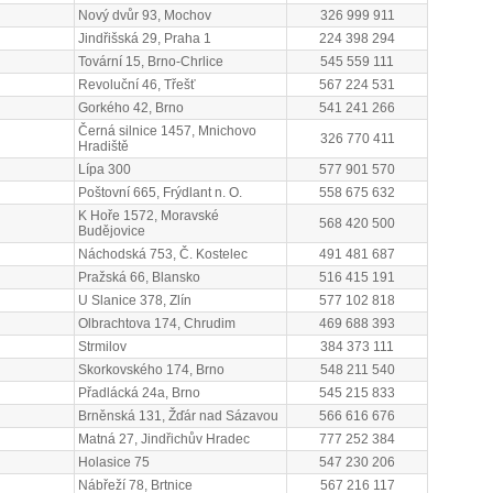
Nový dvůr 93, Mochov
326 999 911
Jindřišská 29, Praha 1
224 398 294
Tovární 15, Brno-Chrlice
545 559 111
Revoluční 46, Třešť
567 224 531
Gorkého 42, Brno
541 241 266
Černá silnice 1457, Mnichovo
326 770 411
Hradiště
Lípa 300
577 901 570
Poštovní 665, Frýdlant n. O.
558 675 632
K Hoře 1572, Moravské
568 420 500
Budějovice
Náchodská 753, Č. Kostelec
491 481 687
Pražská 66, Blansko
516 415 191
U Slanice 378, Zlín
577 102 818
Olbrachtova 174, Chrudim
469 688 393
Strmilov
384 373 111
Skorkovského 174, Brno
548 211 540
Přadlácká 24a, Brno
545 215 833
Brněnská 131, Žďár nad Sázavou
566 616 676
Matná 27, Jindřichův Hradec
777 252 384
Holasice 75
547 230 206
Nábřeží 78, Brtnice
567 216 117