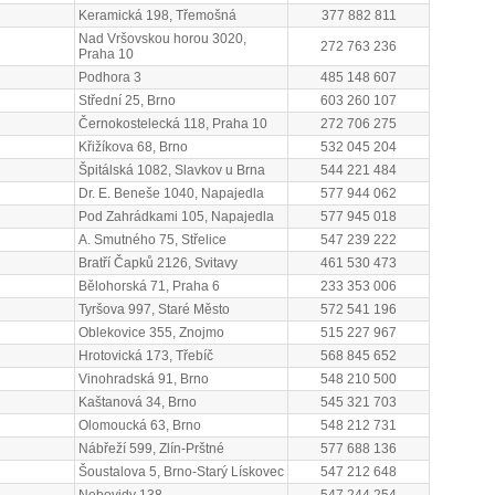
Keramická 198, Třemošná
377 882 811
Nad Vršovskou horou 3020,
272 763 236
Praha 10
Podhora 3
485 148 607
Střední 25, Brno
603 260 107
Černokostelecká 118, Praha 10
272 706 275
Křižíkova 68, Brno
532 045 204
Špitálská 1082, Slavkov u Brna
544 221 484
Dr. E. Beneše 1040, Napajedla
577 944 062
Pod Zahrádkami 105, Napajedla
577 945 018
A. Smutného 75, Střelice
547 239 222
Bratří Čapků 2126, Svitavy
461 530 473
Bělohorská 71, Praha 6
233 353 006
Tyršova 997, Staré Město
572 541 196
Oblekovice 355, Znojmo
515 227 967
Hrotovická 173, Třebíč
568 845 652
Vinohradská 91, Brno
548 210 500
Kaštanová 34, Brno
545 321 703
Olomoucká 63, Brno
548 212 731
Nábřeží 599, Zlín-Prštné
577 688 136
Šoustalova 5, Brno-Starý Lískovec
547 212 648