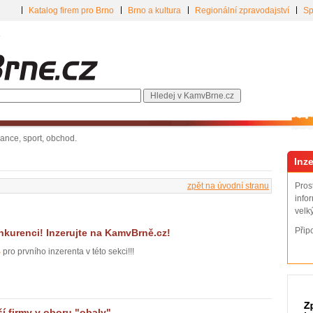
Katalog firem pro Brno
Brno a kultura
Regionální zpravodajství
Sp
inance, sport, obchod.
Inze
zpět na úvodní stranu
Pros
info
velk
Přip
kurenci! Inzerujte na KamvBrně.cz!
%
pro prvního inzerenta v této sekci!!!
ší firmy v oboru "obaly"