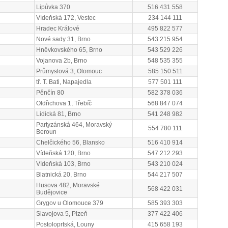
Lipůvka 370
516 431 558
Vídeňská 172, Vestec
234 144 111
Hradec Králové
495 822 577
Nové sady 31, Brno
543 215 954
Hněvkovského 65, Brno
543 529 226
Vojanova 2b, Brno
548 535 355
Průmyslová 3, Olomouc
585 150 511
tř. T. Bati, Napajedla
577 501 111
Pěnčín 80
582 378 036
Oldřichova 1, Třebíč
568 847 074
Lidická 81, Brno
541 248 982
Partyzánská 464, Moravský
554 780 111
Beroun
Chelčického 56, Blansko
516 410 914
Vídeňská 120, Brno
547 212 293
Vídeňská 103, Brno
543 210 024
Blatnická 20, Brno
544 217 507
Husova 482, Moravské
568 422 031
Budějovice
Grygov u Olomouce 379
585 393 303
Slavojova 5, Plzeň
377 422 406
Postoloprtská, Louny
415 658 193