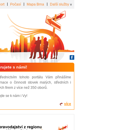
ort
Počasí
Mapa Brna
Další služby
rujete s námi!
třednictvím tohoto portálu Vám přinášíme
rmace o činnosti stovek malých, středních i
ých firem z více než 350 oborů.
ojte se k nám i Vy!
více