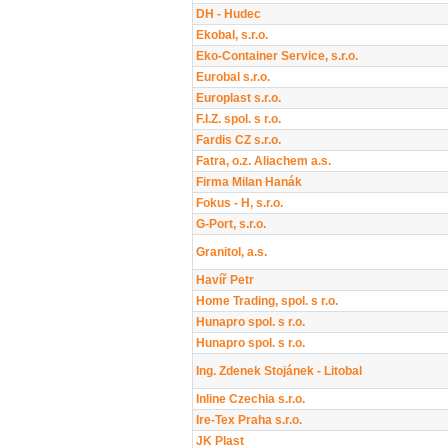
DH - Hudec
Ekobal, s.r.o.
Eko-Container Service, s.r.o.
Eurobal s.r.o.
Europlast s.r.o.
F.I.Z. spol. s r.o.
Fardis CZ s.r.o.
Fatra, o.z. Aliachem a.s.
Firma Milan Hanák
Fokus - H, s.r.o.
G-Port, s.r.o.
Granitol, a.s.
Havíř Petr
Home Trading, spol. s r.o.
Hunapro spol. s r.o.
Hunapro spol. s r.o.
Ing. Zdenek Stojánek - Litobal
Inline Czechia s.r.o.
Ire-Tex Praha s.r.o.
JK Plast