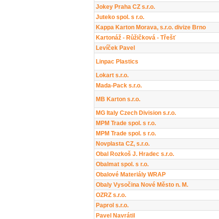
Jokey Praha CZ s.r.o.
Juteko spol. s r.o.
Kappa Karton Morava, s.r.o. divize Brno
Kartonáž - Růžičková - Třešť
Levíček Pavel
Linpac Plastics
Lokart s.r.o.
Mada-Pack s.r.o.
MB Karton s.r.o.
MG Italy Czech Division s.r.o.
MPM Trade spol. s r.o.
MPM Trade spol. s r.o.
Novplasta CZ, s.r.o.
Obal Rozkoš J. Hradec s.r.o.
Obalmat spol. s r.o.
Obalové Materiály WRAP
Obaly Vysočina Nové Město n. M.
OZRZ s.r.o.
Paprol s.r.o.
Pavel Navrátil