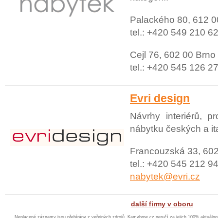
Palackého 80, 612 0
tel.: +420 549 210 6
Cejl 76, 602 00 Brno
tel.: +420 545 126 2
Evri design
Návrhy interiérů, p
nábytku českých a it
Francouzská 33, 602
tel.: +420 545 212 94
nabytek@evri.cz
další firmy v oboru
Neplacené záznamy jsou přebírány z veřejných zdrojů. Kamvbrne.cz neručí za jejich 100% aktuáln