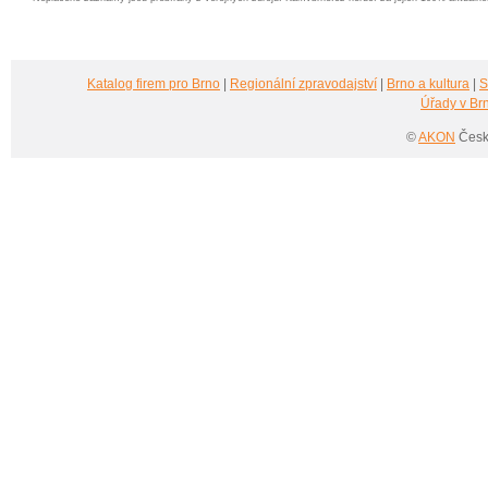
Katalog firem pro Brno
|
Regionální zpravodajství
|
Brno a kultura
|
S
Úřady v Br
©
AKON
Česká