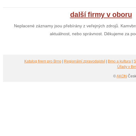
další firmy v oboru
Neplacené záznamy jsou přebírány z veřejných zdrojů. Kamvbrn
aktuálnost, nebo správnost. Děkujeme za po
Katalog firem pro Brno
|
Regionální zpravodajství
|
Brno a kultura
|
S
Úřady v Br
©
AKON
Česká