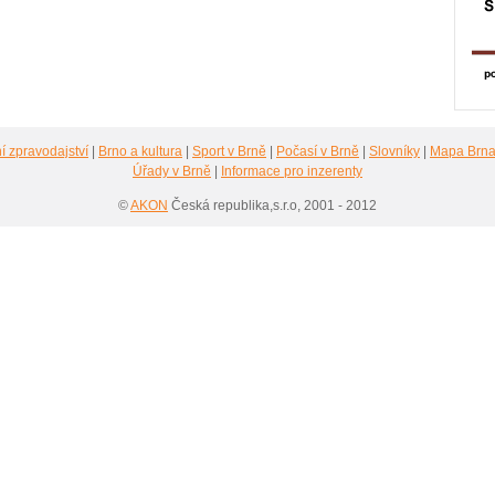
í zpravodajství
|
Brno a kultura
|
Sport v Brně
|
Počasí v Brně
|
Slovníky
|
Mapa Brn
Úřady v Brně
|
Informace pro inzerenty
©
AKON
Česká republika,s.r.o, 2001 - 2012