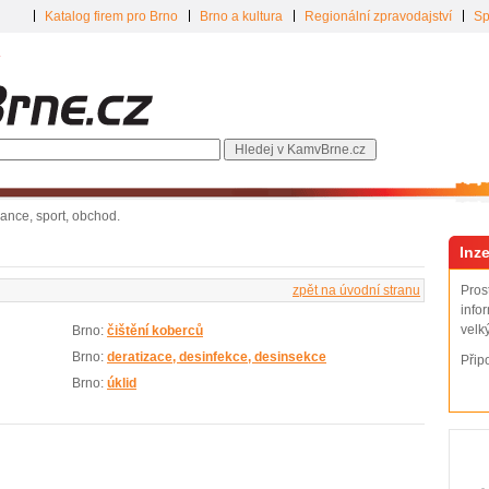
Katalog firem pro Brno
Brno a kultura
Regionální zpravodajství
Sp
inance, sport, obchod.
Inze
zpět na úvodní stranu
Pros
info
velk
Brno:
čištění koberců
Brno:
deratizace, desinfekce, desinsekce
Přip
Brno:
úklid