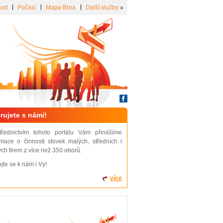
ort
Počasí
Mapa Brna
Další služby
rujete s námi!
třednictvím tohoto portálu Vám přinášíme
rmace o činnosti stovek malých, středních i
ých firem z více než 350 oborů.
ojte se k nám i Vy!
více