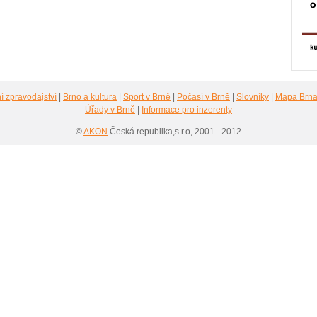
í zpravodajství
|
Brno a kultura
|
Sport v Brně
|
Počasí v Brně
|
Slovníky
|
Mapa Brn
Úřady v Brně
|
Informace pro inzerenty
©
AKON
Česká republika,s.r.o, 2001 - 2012