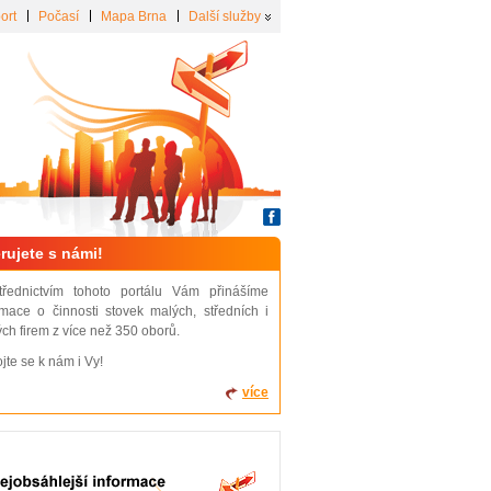
ort
Počasí
Mapa Brna
Další služby
rujete s námi!
třednictvím tohoto portálu Vám přinášíme
rmace o činnosti stovek malých, středních i
ých firem z více než 350 oborů.
ojte se k nám i Vy!
více