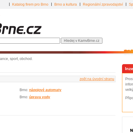
Katalog firem pro Brno
Brno a kultura
Regionální zpravodajství
Sp
inance, sport, obchod.
Inze
zpět na úvodní stranu
Pros
info
velk
Brno:
nápojové automaty
Brno:
úprava vody
Přip