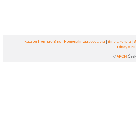
Katalog firem pro Brno
|
Regionální zpravodajství
|
Brno a kultura
|
S
Úřady v Br
©
AKON
Česká