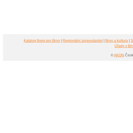
Katalog firem pro Brno
|
Regionální zpravodajství
|
Brno a kultura
|
S
Úřady v Br
©
AKON
Česká