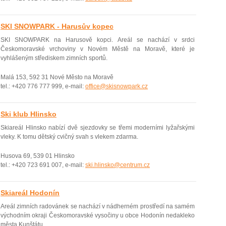
SKI SNOWPARK - Harusův kopec
SKI SNOWPARK na Harusově kopci. Areál se nachází v srdci
Českomoravské vrchoviny v Novém Městě na Moravě, které je
vyhlášeným střediskem zimních sportů.
Malá 153, 592 31 Nové Město na Moravě
tel.: +420 776 777 999, e-mail:
office@skisnowpark.cz
Ski klub Hlinsko
Skiareál Hlinsko nabízí dvě sjezdovky se třemi moderními lyžařskými
vleky. K tomu dětský cvičný svah s vlekem zdarma.
Husova 69, 539 01 Hlinsko
tel.: +420 723 691 007, e-mail:
ski.hlinsko@centrum.cz
Skiareál Hodonín
Areál zimních radovánek se nachází v nádherném prostředí na samém
východním okraji Českomoravské vysočiny u obce Hodonín nedakleko
města Kunštátu.