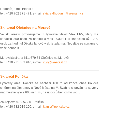
Hodonín, okres Blansko
tel.: +420 702 371 471, e-mail:
skiarealhodonin@seznam.cz
Ski areál Olešnice na Moravě
Ve ski areálu provozujeme tři lyžařské vleky! Vlek EPV, který má
kapacitu 300 osob za hodinu a vlek DOUBLE s kapacitou až 1200
osob za hodinu! Dětský lanový vlek je zdarma. Neustále se staráme o
vaše pohodlí!
Moravská strana 611, 679 74 Olešnice na Moravě
tel.: +420 731 333 910, e-mail:
info@ski-areal.cz
Skiareál Polička
Lyžařský areál Polička se nachází 100 m od konce obce Polička
směrem na Jimramov a Nové Město na M. Svah je situován na sever v
nadmořské výšce 600 m n. m., na úbočí Šibeničního vrchu.
Zákrejsova 578, 572 01 Polička
tel.: +420 732 919 100, e-mail:
klanic@policsko.cz