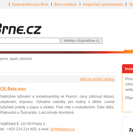
Katalog firem pro Brno
Brno a kultura
Regionální zpravodajství
Sp
inance, sport, obchod.
Inze
zpět na úvodní stranu
Pros
info
CK Beta tour
velk
Nabízíme lyžování a snowboarding ve Francii, ceny zahrnují skipas,
Přip
ubytování, dopravu. Výhodné nabídky pro rodiny s dětmi. Levné
lyžařské pobyty s jógou a pilates. Free ride s instruktorem. Dále Itálie,
Rakousko a Švýcarsko. Last minute dovolená.
Vojtěšská 8, 110 00 Praha 1
tel.: +420 224 214 403, e-mail:
ck@betatour.cz