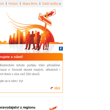
ort
Počasí
Mapa Brna
Další služby
rujete s námi!
třednictvím tohoto portálu Vám přinášíme
rmace o činnosti stovek malých, středních i
ých firem z více než 350 oborů.
ojte se k nám i Vy!
více