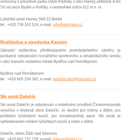
vrchoviny v přírodním parku Údolí Křetínky v obci Hamry, přibližně 4 km
SV od obce Bystré u Poličky, v nadmořské výšce 611 m n. m.
Lyžařský areál Hamry, 569 22 Bystré
tel.: +420 739 142 524, e-mail:
info@skibystre.cz
Rozhledna a sjezdovka Karasín
Základní myšlenkou předkládaného podnikatelského záměru je
postupné vybudování rozsáhlého sportovního a rehabilitačního areálu
v obci Karasín nedaleko města Bystřice nad Pernštejnem.
Bystřice nad Pernštejnem
tel.: +420 605 259 392, e-mail:
jedlicka.libor@seznam.cz
Ski areál Dalečín
Ski areál Dalečín je vybudován v malebném prostředí Českomoravské
vysočiny v blízkosti obce Dalečín. Je ideální pro rodiny s dětmi, pro
pořádání lyžařských kurzů, pro snowboardisty apod. Ski areál je
vyhledávaným místem lyžařských kurzů a rodin s dětmi.
Dalečín, okres Žďár nad Sázavou
tel.: +420 602 757 228, e-mail:
dalecin@atlas.cz