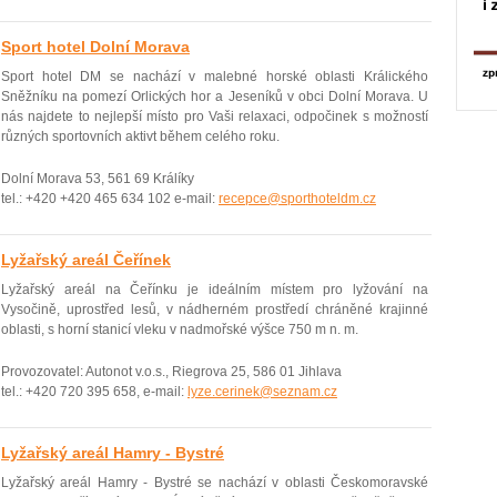
Sport hotel Dolní Morava
Sport hotel DM se nachází v malebné horské oblasti Králického
Sněžníku na pomezí Orlických hor a Jeseníků v obci Dolní Morava. U
nás najdete to nejlepší místo pro Vaši relaxaci, odpočinek s možností
různých sportovních aktivt během celého roku.
Dolní Morava 53, 561 69 Králíky
tel.: +420 +420 465 634 102 e-mail:
recepce@sporthoteldm.cz
Lyžařský areál Čeřínek
Lyžařský areál na Čeřínku je ideálním místem pro lyžování na
Vysočině, uprostřed lesů, v nádherném prostředí chráněné krajinné
oblasti, s horní stanicí vleku v nadmořské výšce 750 m n. m.
Provozovatel: Autonot v.o.s., Riegrova 25, 586 01 Jihlava
tel.: +420 720 395 658, e-mail:
lyze.cerinek@seznam.cz
Lyžařský areál Hamry - Bystré
Lyžařský areál Hamry - Bystré se nachází v oblasti Českomoravské