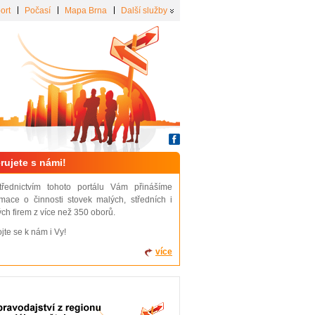
ort
Počasí
Mapa Brna
Další služby
rujete s námi!
třednictvím tohoto portálu Vám přinášíme
rmace o činnosti stovek malých, středních i
ých firem z více než 350 oborů.
ojte se k nám i Vy!
více