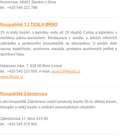
Kounicova, 68401 Slavkov u Brna
tel.: +420 544 221 788
Koupaliště TJ TESLA BRNO
25 m krytý bazén, s teplotou vody až 28 stupňů Celsia a kabinkou s
mořskou párou-areosolem. Restaurace v areále, v letních měsících
zahrádka u venkovního brouzdaliště se skluzavkou. V areále dále
sauna, kadeřnictví, posilovna, masáže, prodejna sportovních potřeb a
sportovní hala.
Halasovo nám. 7, 638 00 Brno-Lesná
tel.: +420 545 222 600, e-mail:
provoz@tjtesla.cz
www.tjtesla.cz
Koupaliště Zábrdovice
Letní koupaliště Zábrdovice nabí­zí­ plavecký bazén 50 m, dětský bazén,
tobogán a velký bazén s umělým pneumatickým vlnobití­m.
Zábrdovická 17, Brno 615 00
tel.: +420 545 576 902