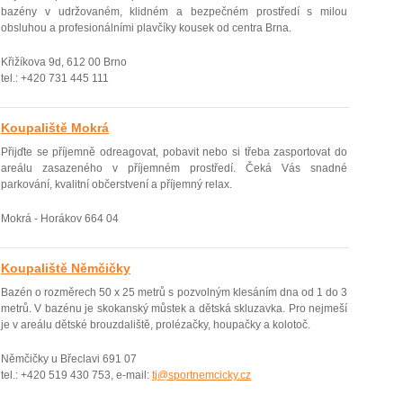
bazény v udržovaném, klidném a bezpečném prostředí­ s milou
obsluhou a profesionální­mi plavčí­ky kousek od centra Brna.
Křižíkova 9d, 612 00 Brno
tel.: +420 731 445 111
Koupaliště Mokrá
Přijďte se příjemně odreagovat, pobavit nebo si třeba zasportovat do
areálu zasazeného v příjemném prostředí. Čeká Vás snadné
parkování, kvalitní občerstvení a příjemný relax.
Mokrá - Horákov 664 04
Koupaliště Němčičky
Bazén o rozměrech 50 x 25 metrů s pozvolným klesáním dna od 1 do 3
metrů. V bazénu je skokanský můstek a dětská skluzavka. Pro nejmeší
je v areálu dětské brouzdaliště, prolézačky, houpačky a kolotoč.
Němčičky u Břeclavi 691 07
tel.: +420 519 430 753, e-mail:
tj@sportnemcicky.cz