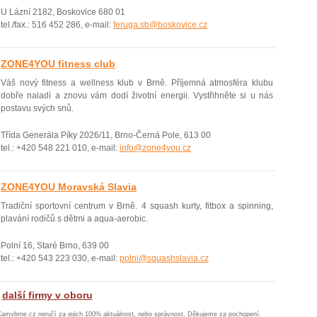
U Lázní 2182, Boskovice 680 01
tel./fax.: 516 452 286, e-mail:
feruga.sb@boskovice.cz
ZONE4YOU fitness club
Váš nový fitness a wellness klub v Brně. Pří­jemná atmosféra klubu
dobře naladí­ a znovu vám dodí životní­ energii. Vystřihněte si u nás
postavu svých snů.
Třída Generála Píky 2026/11, Brno-Černá Pole, 613 00
tel.: +420 548 221 010, e-mail:
info@zone4you.cz
ZONE4YOU Moravská Slavia
Tradiční sportovní centrum v Brně. 4 squash kurty, fitbox a spinning,
plavání­ rodičů s dětmi a aqua-aerobic.
Polní 16, Staré Brno, 639 00
tel.: +420 543 223 030, e-mail:
polni@squashslavia.cz
další firmy v oboru
Kamvbrne.cz neručí za jejich 100% aktuálnost, nebo správnost. Děkujeme za pochopení.