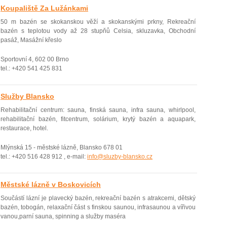
Koupaliště Za Lužánkami
50 m bazén se skokanskou věží a skokanskými prkny, Rekreační
bazén s teplotou vody až 28 stupňů Celsia, skluzavka, Obchodní
pasáž, Masážní křeslo
Sportovní 4, 602 00 Brno
tel.: +420 541 425 831
Služby Blansko
Rehabilitační­ centrum: sauna, finská sauna, infra sauna, whirlpool,
rehabilitační­ bazén, fitcentrum, solárium, krytý bazén a aquapark,
restaurace, hotel.
Mlýnská 15 - městské lázně, Blansko 678 01
tel.: +420 516 428 912 , e-mail:
info@sluzby-blansko.cz
Městské lázně v Boskovicích
Součástí lázní je plavecký bazén, rekreační bazén s atrakcemi, dětský
bazén, tobogán, relaxační část s finskou saunou, infrasaunou a vířivou
vanou,parní sauna, spinning a služby maséra