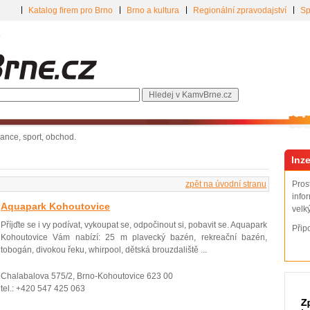
Katalog firem pro Brno
Brno a kultura
Regionální zpravodajství
Sp
inance, sport, obchod.
Inze
zpět na úvodní­ stranu
Pros
info
Aquapark Kohoutovice
velk
Příjďte se i vy podí­vat, vykoupat se, odpočinout si, pobavit se. Aquapark
Přip
Kohoutovice Vám nabízí: 25 m plavecký bazén, rekreační bazén,
tobogán, divokou řeku, whirpool, dětská brouzdaliště ...
Chalabalova 575/2, Brno-Kohoutovice 623 00
tel.: +420 547 425 063