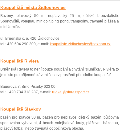
Koupaliště města Židlochovice
Bazény: plavecký 50 m, neplavecký 25 m, dětské brouzdaliště.
Sportoviště, volejbal, minigolf, ping pong, trampolíny, travnaté plážea a
minifarmička.
ul. Brněnská č. p. 426, Židlochovice
tel.: 420 604 290 300, e-mail:
koupaliste.zidlochovice@seznam.cz
Koupaliště Riviera
Brněnská Riviéra to není pouze koupání­ a chytání­ "sluníčka". Riviéra to
je mí­sto pro pří­jemné trávení času v prostředí­ pří­rodní­ho koupaliště.
Bauerova 7, Brno Pisárky 623 00
tel.: +420 734 318 287, e-mail:
rudkaj@starezsport.cz
Koupaliště Slavkov
bazén pro plavce 50 m, bazén pro neplavce, dětský bazén, půjčovna
sportovního vybavení, 4 beach volejbalové kruty, plážovou házenou,
plážový fotbal, nebo travnatá odpočinková plocha.