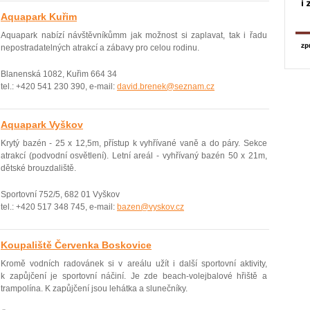
Aquapark Kuřim
Aquapark nabízí­ návštěvníkůmm jak možnost si zaplavat, tak i řadu
nepostradatelných atrakcí­ a zábavy pro celou rodinu.
Blanenská 1082, Kuřim 664 34
tel.: +420 541 230 390, e-mail:
david.brenek@seznam.cz
Aquapark Vyškov
Krytý bazén - 25 x 12,5m, pří­stup k vyhřívané vaně a do páry. Sekce
atrakcí (podvodní­ osvětlení). Letní­ areál - vyhří­vaný bazén 50 x 21m,
dětské brouzdaliště.
Sportovní 752/5, 682 01 Vyškov
tel.: +420 517 348 745, e-mail:
bazen@vyskov.cz
Koupaliště Červenka Boskovice
Kromě vodní­ch radovánek si v areálu užít i další­ sportovní­ aktivity,
k zapůjčení­ je sportovní náčiní­. Je zde beach-volejbalové hřiště a
trampolína. K zapůjčení jsou lehátka a slunečníky.