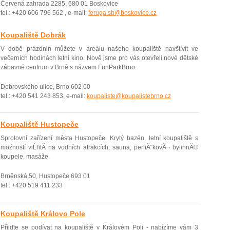
Červená zahrada 2285, 680 01 Boskovice
tel.: +420 606 796 562 , e-mail:
feruga.sb@boskovice.cz
Koupaliště Dobrák
V době prázdnin můžete v areálu našeho koupaliště navštívit ve
večerní­ch hodinách letní­ kino. Nově jsme pro vás otevřeli nové dětské
zábavné­ centrum v Brně s názvem FunParkBrno.
Dobrovského ulice, Brno 602 00
tel.: +420 541 243 853, e-mail:
koupaliste@koupalistebrno.cz
Koupaliště Hustopeče
Sprotovní zařízení města Hustopeče. Krytý bazén, letní­ koupaliště s
možností­ viĹľitĂ­ na vodní­ch atrakcí­ch, sauna, perliĂ¨kovĂ¬ bylinnĂ©
koupele, masáže.
Brněnská 50, Hustopeče 693 01
tel.: +420 519 411 233
Koupaliště Královo Pole
Příjďte se podí­vat na koupaliště v Královém Poli - nabí­zí­me vám 3