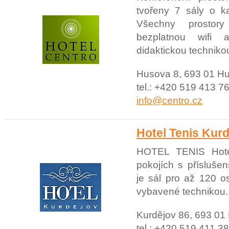
tvořeny 7 sály o k
Všechny prostor
bezplatnou wifi
didaktickou techniko
Husova 8, 693 01 H
tel.: +420 519 413 76
info@centro.cz
Hotel Tenis Kur
HOTEL TENIS Hot
pokojích s příslušen
je sál pro až 120 o
vybavené technikou.
Kurdějov 86, 693 01
tel.: +420 519 411 38