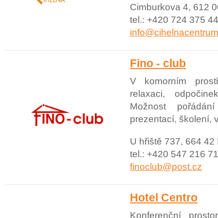
Cimburkova 4, 612 0
tel.: +420 724 375 44
info@cihelnacentrum
Fino - club
V komorním prost
relaxaci, odpočin
Možnost pořádání
prezentací, školení, 
U hřiště 737, 664 42
tel.: +420 547 216 71
finoclub@post.cz
Hotel Centro
Konferenční prosto