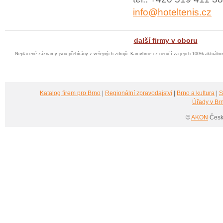
info@hoteltenis.cz
další firmy v oboru
Neplacené záznamy jsou přebírány z veřejných zdrojů. Kamvbrne.cz neručí za jejich 100% aktuáln
Katalog firem pro Brno
|
Regionální zpravodajství
|
Brno a kultura
|
S
Úřady v Br
©
AKON
Česká