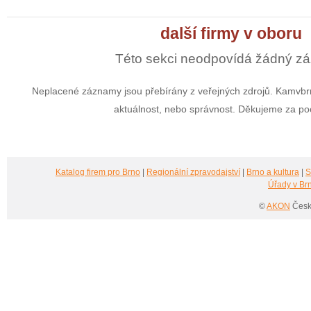
další firmy v oboru
Této sekci neodpovídá žádný z
Neplacené záznamy jsou přebírány z veřejných zdrojů. Kamvbrn
aktuálnost, nebo správnost. Děkujeme za po
Katalog firem pro Brno
|
Regionální zpravodajství
|
Brno a kultura
|
S
Úřady v Br
©
AKON
Česká