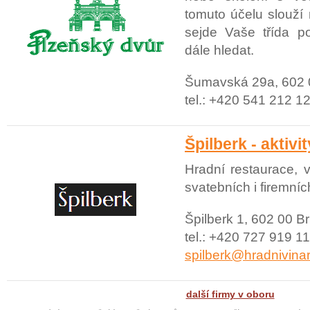
tomuto účelu slouž
sejde Vaše třída p
dále hledat.
Šumavská 29a, 602 
tel.: +420 541 212 1
Špilberk - aktivi
Hradní restaurace, v
svatebních i firemníc
Špilberk 1, 602 00 B
tel.: +420 727 919 11
spilberk@hradnivina
další firmy v oboru