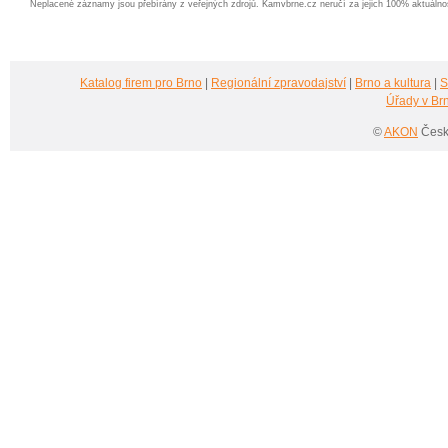
Neplacené záznamy jsou přebírány z veřejných zdrojů. Kamvbrne.cz neručí za jejich 100% aktuáln
Katalog firem pro Brno
|
Regionální zpravodajství
|
Brno a kultura
|
S
Úřady v Br
©
AKON
Česká